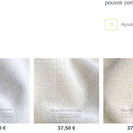
pouvoir co
Ajout
0 €
37,50 €
37