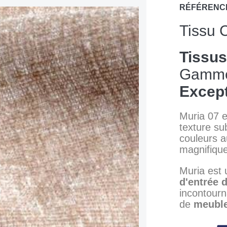
RÉFÉRENC
Tissu 
Tissu
Gamme
Except
Muria 07 
texture sub
couleurs a
magnifique
Muria est 
d'entrée
incontourn
de
meubl