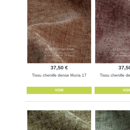
37,50 €
37,5
Tissu chenille dense Muria 17
Tissu chenille d
VOIR
VOI