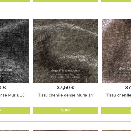
0 €
37,50 €
37
ense Muria 13
Tissu chenille dense Muria 14
Tissu chenil
R
VOIR