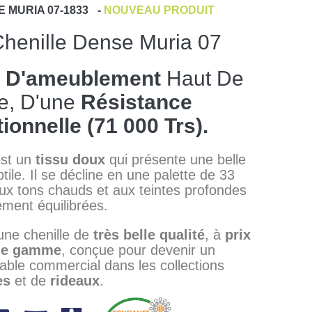
E
MURIA 07-1833
-
NOUVEAU PRODUIT
Chenille Dense Muria 07
s D'ameublement
Haut De
, D'une
Résistance
ionnelle (71 000 Trs).
est un
tissu doux
qui présente une belle
tile. Il se décline en une palette de 33
ux tons chauds et aux teintes profondes
ment équilibrées.
une chenille de
très belle qualité
, à
prix
 de gamme
, conçue pour devenir un
able commercial dans les collections
es
et de
rideaux
.