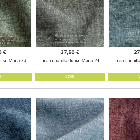
0 €
37,50 €
37
ense Muria 23
Tissu chenille dense Muria 24
Tissu chenil
R
VOIR