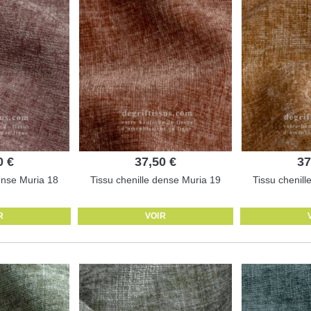
0 €
37,50 €
37
ense Muria 18
Tissu chenille dense Muria 19
Tissu chenil
R
VOIR