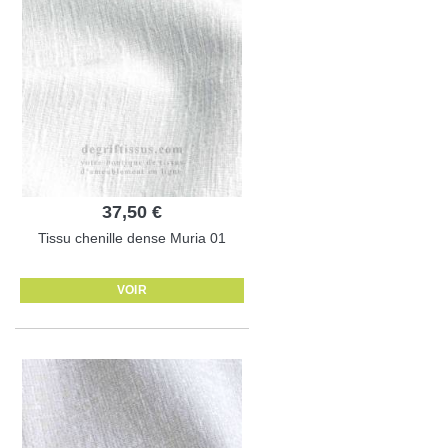
37,50 €
Tissu chenille dense Muria 01
VOIR