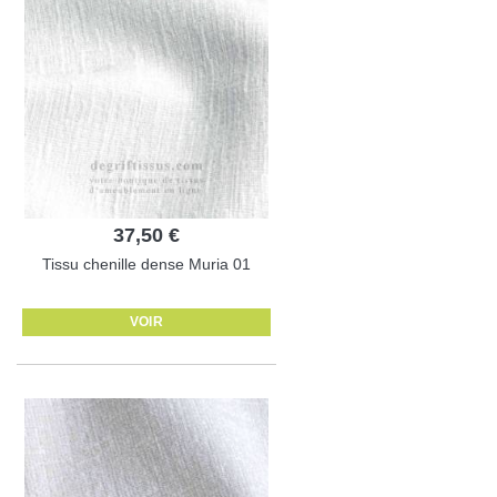
37,50 €
Tissu chenille dense Muria 01
VOIR