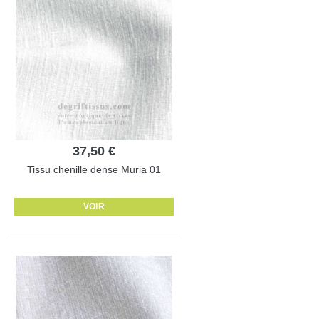
37,50 €
Tissu chenille dense Muria 01
VOIR